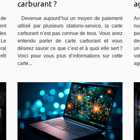
carburant ?
a
c
 de
Devenue aujourd’hui un moyen de paiement
Av
ent
utilisé par plusieurs stations-service, la carte
nu
des
carburant n’est pas connue de tous. Vous avez
po
 Le
entendu parler de carte carburant et vous
de
ral
désirez savoir ce que c’est et à quoi elle sert ?
un
rêt
Voici pour vous plus d’informations sur cette
vo
carte...
ag