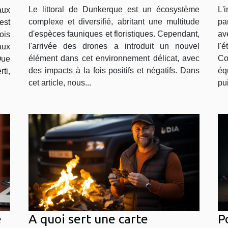
Dunkerque
l'
Le littoral de Dunkerque est un écosystème
L'
aux
complexe et diversifié, abritant une multitude
pa
est
d'espèces fauniques et floristiques. Cependant,
av
ois
l'arrivée des drones a introduit un nouvel
l'
aux
élément dans cet environnement délicat, avec
Co
Que
des impacts à la fois positifs et négatifs. Dans
éq
ti,
cet article, nous...
pu
e
A quoi sert une carte
P