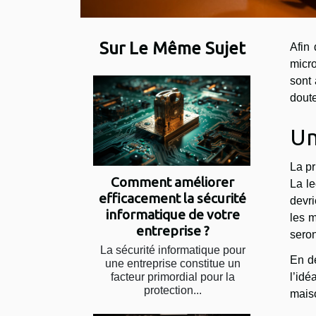
Sur Le Même Sujet
Afin
micro
sont 
doute
Un
La pr
Comment améliorer
La le
efficacement la sécurité
devri
informatique de votre
les m
entreprise ?
seron
La sécurité informatique pour
En de
une entreprise constitue un
facteur primordial pour la
l’idé
protection...
maiso