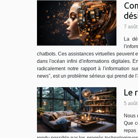
Com
dés
7 août
La dé
l'infor
chatbots. Ces assistances virtuelles peuvent e
dans l'océan infini d'informations digitales. En
radicalement notre rapport à l'information
news", est un problème sérieux qui prend de l'
Le 
5 août
Nous n
Que ce
repas 
rendu possible par les progrès technologique