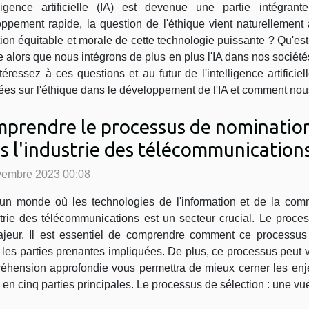
elligence artificielle (IA) est devenue une partie intégr
ppement rapide, la question de l'éthique vient naturellement
ation équitable et morale de cette technologie puissante ? Qu'e
e alors que nous intégrons de plus en plus l'IA dans nos sociét
téressez à ces questions et au futur de l'intelligence artific
rées sur l'éthique dans le développement de l'IA et comment nous
prendre le processus de nomination
s l'industrie des télécommunication
vembre 2023 00:08
un monde où les technologies de l'information et de la com
strie des télécommunications est un secteur crucial. Le proc
majeur. Il est essentiel de comprendre comment ce processus 
s parties prenantes impliquées. De plus, ce processus peut vari
nsion approfondie vous permettra de mieux cerner les enjeux 
en cinq parties principales. Le processus de sélection : une vue