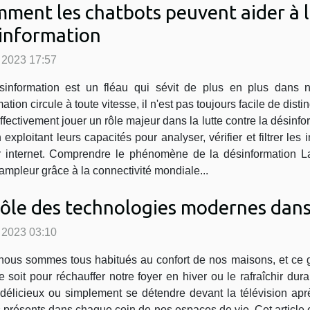
ment les chatbots peuvent aider à l
information
 2023 17:57
sinformation est un fléau qui sévit de plus en plus dans 
mation circule à toute vitesse, il n'est pas toujours facile de disti
ffectivement jouer un rôle majeur dans la lutte contre la désin
 exploitant leurs capacités pour analyser, vérifier et filtrer les 
 sur internet. Comprendre le phénomène de la désinformation
ampleur grâce à la connectivité mondiale...
rôle des technologies modernes dans
 2023 03:10
ous sommes tous habitués au confort de nos maisons, et ce 
 soit pour réchauffer notre foyer en hiver ou le rafraîchir dur
délicieux ou simplement se détendre devant la télévision aprè
s présents dans chaque coin de nos espaces de vie. Cet article