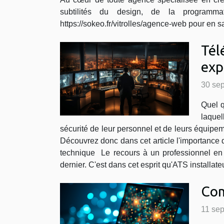
subtilités du design, de la programmat
https://sokeo.fr/vitrolles/agence-web pour en sa
Tél
exp
30 se
Quel q
laquel
sécurité de leur personnel et de leurs équipeme
Découvrez donc dans cet article l'importance d
technique Le recours à un professionnel en i
dernier. C'est dans cet esprit qu'ATS installat
Com
11 se