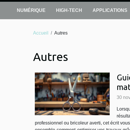
NUMÉRIQUE
HIGH-TECH
APPLICATIONS
Accueil
Autres
Autres
Gui
mat
30 no
Lorsqu
résult
professionnel ou bricoleur averti, cet écrit vo
ensemble comment optimiser vos travaux grâce