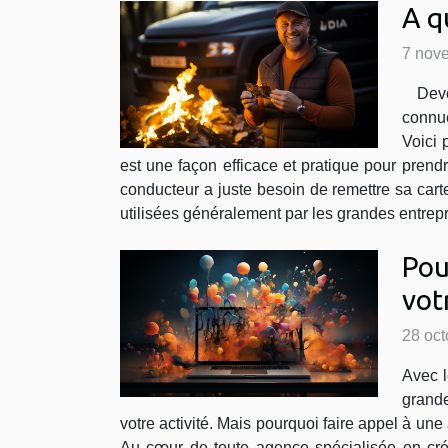
A q
7 nov
Devenu
connue
Voici 
est une façon efficace et pratique pour prendr
conducteur a juste besoin de remettre sa carte 
utilisées généralement par les grandes entrepris
Pou
vot
28 oct
Avec l
grande
votre activité. Mais pourquoi faire appel à u
Au cœur de toute agence spécialisée en cré