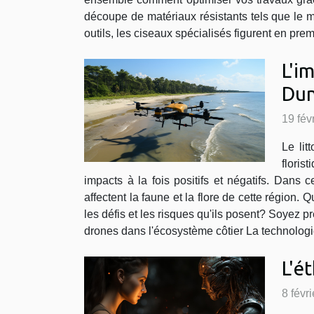
découpe de matériaux résistants tels que le m
outils, les ciseaux spécialisés figurent en premi
L'i
Dun
19 fév
Le lit
floris
impacts à la fois positifs et négatifs. Dan
affectent la faune et la flore de cette région.
les défis et les risques qu'ils posent? Soyez p
drones dans l'écosystème côtier La technologie
L'é
8 févr