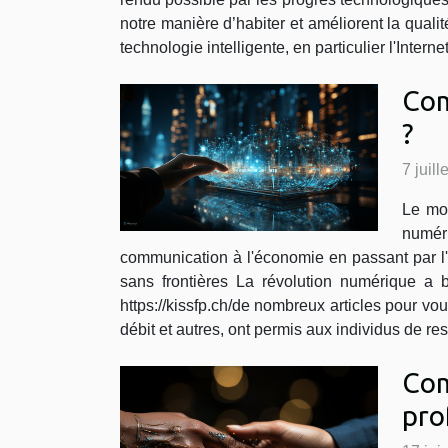
notre manière d’habiter et améliorent la quali
technologie intelligente, en particulier l'Inte
Com
?
7 juil
Le mon
numér
communication à l'économie en passant par l'é
sans frontières La révolution numérique a b
https://kissfp.ch/de nombreux articles pour vo
débit et autres, ont permis aux individus de res
Com
pro