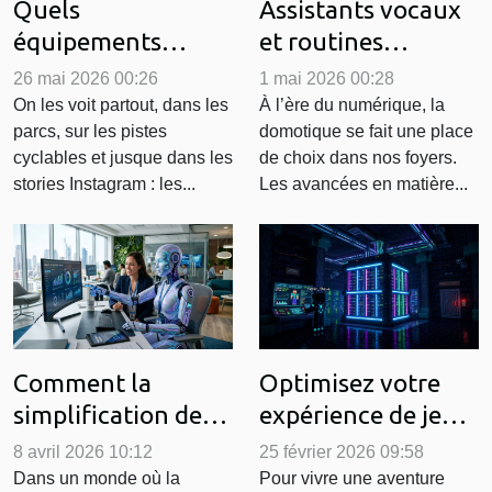
Quels
Assistants vocaux
équipements
et routines
choisir quand on
personnalisées :
26 mai 2026 00:26
1 mai 2026 00:28
commence ?
jusqu'où peut-on
On les voit partout, dans les
À l’ère du numérique, la
parcs, sur les pistes
domotique se fait une place
Témoignages de
automatiser sa
cyclables et jusque dans les
de choix dans nos foyers.
débutants
maison ?
stories Instagram : les...
Les avancées en matière...
Comment la
Optimisez votre
simplification de
expérience de jeu
l'intelligence
avec un
8 avril 2026 10:12
25 février 2026 09:58
artificielle
hébergement
Dans un monde où la
Pour vivre une aventure