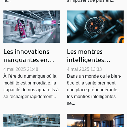
la...
s’imposent de plus en...
Les innovations
Les montres
marquantes en
intelligentes
charge rapide des
comme outils de
4 mai 2025 21:48
4 mai 2025 13:33
smartphones
santé et de fitness
À l’ère du numérique où la
Dans un monde où le bien-
mobilité est primordiale, la
être et la santé prennent
quelles options
quelles options
capacité de nos appareils à
une place prépondérante,
choisir
se recharger rapidement...
les montres intelligentes
se...