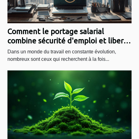
Comment le portage salarial
combine sécurité d'emploi et liberté
de freelance
Dans un monde du travail en constante évolution,
nombreux sont ceux qui recherchent à la fois...