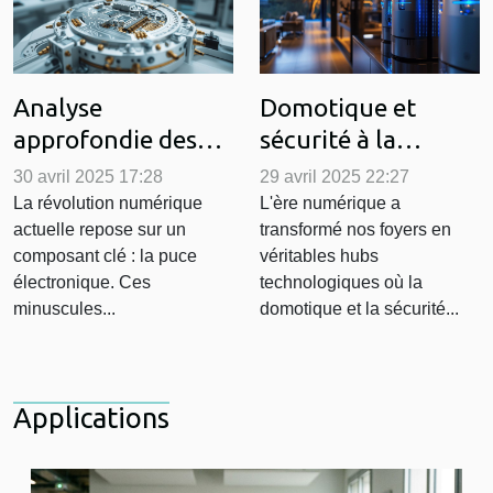
Analyse
Domotique et
approfondie des
sécurité à la
puces
maison quelles
30 avril 2025 17:28
29 avril 2025 22:27
électroniques qui
innovations pour
La révolution numérique
L'ère numérique a
actuelle repose sur un
transformé nos foyers en
révolutionnent
un foyer connecté
composant clé : la puce
véritables hubs
l'industrie tech
et protégé
électronique. Ces
technologiques où la
minuscules...
domotique et la sécurité...
Applications