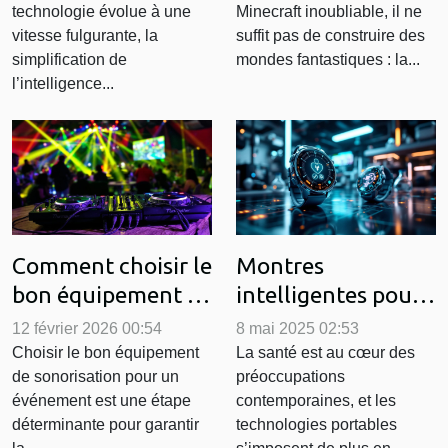
technologie évolue à une
Minecraft inoubliable, il ne
transforme-t-elle
Minecraft sécurisé
vitesse fulgurante, la
suffit pas de construire des
les entreprises ?
simplification de
mondes fantastiques : la...
l’intelligence...
Comment choisir le
Montres
bon équipement de
intelligentes pour
sonorisation pour
la santé
12 février 2026 00:54
8 mai 2025 02:53
votre événement ?
surveillance et
Choisir le bon équipement
La santé est au cœur des
de sonorisation pour un
préoccupations
innovation
événement est une étape
contemporaines, et les
déterminante pour garantir
technologies portables